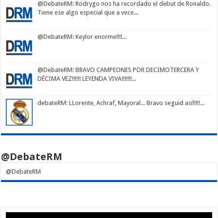
@DebateRM
: Rodrygo nos ha recordado el debut de Ronaldo.
Tiene ese algo especial que a vece...
@DebateRM
: Keylor enorme!!!!...
@DebateRM
: BRAVO CAMPEONES POR DECIMOTERCERA Y
DÉCIMA VEZ!!!!!! LEYENDA VIVA!!!!!!!...
debateRM
: LLorente, Achraf, Mayoral... Bravo seguid así!!!!!...
@DebateRM
@DebateRM