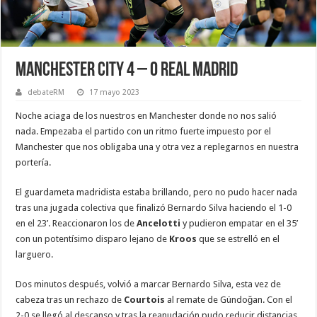
Manchester City 4 – 0 Real Madrid
debateRM
17 mayo 2023
Noche aciaga de los nuestros en Manchester donde no nos salió
nada. Empezaba el partido con un ritmo fuerte impuesto por el
Manchester que nos obligaba una y otra vez a replegarnos en nuestra
portería.
El guardameta madridista estaba brillando, pero no pudo hacer nada
tras una jugada colectiva que finalizó Bernardo Silva haciendo el 1-0
en el 23’. Reaccionaron los de
Ancelotti
y pudieron empatar en el 35’
con un potentísimo disparo lejano de
Kroos
que se estrelló en el
larguero.
Dos minutos después, volvió a marcar Bernardo Silva, esta vez de
cabeza tras un rechazo de
Courtois
al remate de Gündoğan. Con el
2-0 se llegó al descanso y tras la reanudación pudo reducir distancias