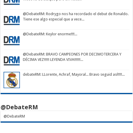
@DebateRM
: Rodrygo nos ha recordado el debut de Ronaldo.
Tiene ese algo especial que a vece...
@DebateRM
: Keylor enorme!!!!...
@DebateRM
: BRAVO CAMPEONES POR DECIMOTERCERA Y
DÉCIMA VEZ!!!!!! LEYENDA VIVA!!!!!!!...
debateRM
: LLorente, Achraf, Mayoral... Bravo seguid así!!!!!...
@DebateRM
@DebateRM