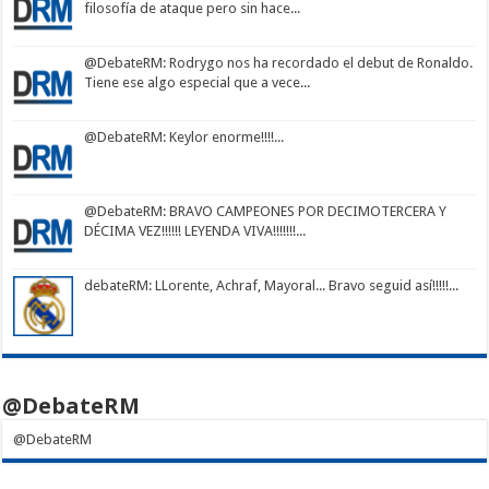
filosofía de ataque pero sin hace...
@DebateRM
: Rodrygo nos ha recordado el debut de Ronaldo.
Tiene ese algo especial que a vece...
@DebateRM
: Keylor enorme!!!!...
@DebateRM
: BRAVO CAMPEONES POR DECIMOTERCERA Y
DÉCIMA VEZ!!!!!! LEYENDA VIVA!!!!!!!...
debateRM
: LLorente, Achraf, Mayoral... Bravo seguid así!!!!!...
@DebateRM
@DebateRM