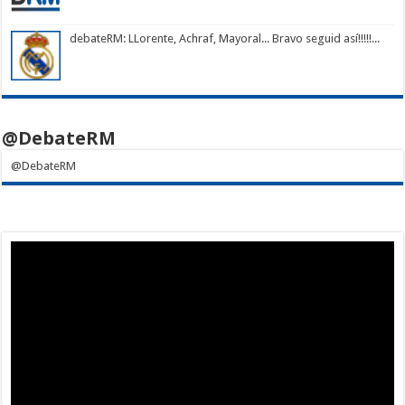
debateRM
: LLorente, Achraf, Mayoral... Bravo seguid así!!!!!...
@DebateRM
@DebateRM