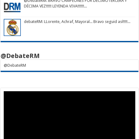
@DebateRM
: BRAVO CAMPEONES POR DECIMOTERCERA Y
DÉCIMA VEZ!!!!!! LEYENDA VIVA!!!!!!!...
debateRM
: LLorente, Achraf, Mayoral... Bravo seguid así!!!!!...
@DebateRM
@DebateRM