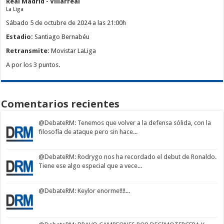
Real Madrid - Villarreal
La Liga
Sábado 5 de octubre de 2024 a las 21:00h
Estadio:
Santiago Bernabéu
Retransmite:
Movistar LaLiga
A por los 3 puntos.
Comentarios recientes
@DebateRM
: Tenemos que volver a la defensa sólida, con la
filosofía de ataque pero sin hace...
@DebateRM
: Rodrygo nos ha recordado el debut de Ronaldo.
Tiene ese algo especial que a vece...
@DebateRM
: Keylor enorme!!!!...