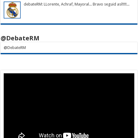
debateRM
: LLorente, Achraf, Mayoral... Bravo seguid así!!!!!...
@DebateRM
@DebateRM