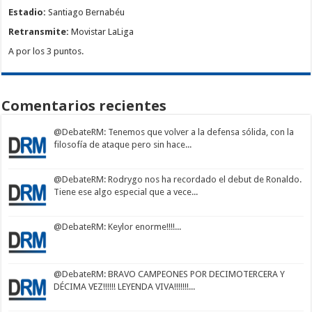
Estadio:
Santiago Bernabéu
Retransmite:
Movistar LaLiga
A por los 3 puntos.
Comentarios recientes
@DebateRM
: Tenemos que volver a la defensa sólida, con la
filosofía de ataque pero sin hace...
@DebateRM
: Rodrygo nos ha recordado el debut de Ronaldo.
Tiene ese algo especial que a vece...
@DebateRM
: Keylor enorme!!!!...
@DebateRM
: BRAVO CAMPEONES POR DECIMOTERCERA Y
DÉCIMA VEZ!!!!!! LEYENDA VIVA!!!!!!!...