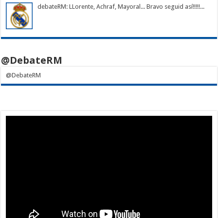
debateRM
: LLorente, Achraf, Mayoral... Bravo seguid así!!!!!...
@DebateRM
@DebateRM