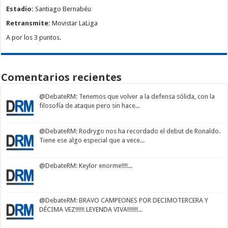
Estadio:
Santiago Bernabéu
Retransmite:
Movistar LaLiga
A por los 3 puntos.
Comentarios recientes
@DebateRM
: Tenemos que volver a la defensa sólida, con la
filosofía de ataque pero sin hace...
@DebateRM
: Rodrygo nos ha recordado el debut de Ronaldo.
Tiene ese algo especial que a vece...
@DebateRM
: Keylor enorme!!!!...
@DebateRM
: BRAVO CAMPEONES POR DECIMOTERCERA Y
DÉCIMA VEZ!!!!!! LEYENDA VIVA!!!!!!!...