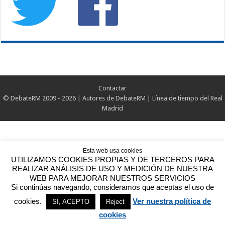
Contactar
©
DebateRM
2009 - 2026 |
Autores de DebateRM
|
Línea de tiempo del Real
Madrid
Esta web usa cookies
UTILIZAMOS COOKIES PROPIAS Y DE TERCEROS PARA
REALIZAR ANÁLISIS DE USO Y MEDICIÓN DE NUESTRA
WEB PARA MEJORAR NUESTROS SERVICIOS
Si continúas navegando, consideramos que aceptas el uso de
cookies.
Ver nuestra política de
SI, ACEPTO
Reject
cookies