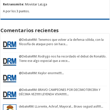
Retransmite:
Movistar LaLiga
A por los 3 puntos.
Comentarios recientes
@DebateRM
: Tenemos que volver a la defensa sólida, con la
filosofía de ataque pero sin hace...
@DebateRM
: Rodrygo nos ha recordado el debut de Ronaldo.
Tiene ese algo especial que a vece...
@DebateRM
: Keylor enorme!!!!...
@DebateRM
: BRAVO CAMPEONES POR DECIMOTERCERA Y
DÉCIMA VEZ!!!!!! LEYENDA VIVA!!!!!!!...
debateRM
: LLorente, Achraf, Mayoral... Bravo seguid así!!!!!...