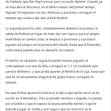
de Soldado que Iker llegó a tocar pero no pudo detener. Cuando ya
se mascaba el descanso, en el último minuto del primer tiempo,
Higuaín forcejeando con dos defensas y el portero consiguió el
empate que volvía a dar alas al Real Madrid.
La segunda parte ha sido completamente distinta a la primera, la
salida de Robben en lugar de Vaan der Vart supuso para el ataque
madridista un cambio total, se empezó a presionar y a producir
jugadas de peligro en la porteria del Getafe, hasta que el holandés,
como temía Juande para no alinearle, se rompió.
El Getafe, no obstante, seguía haciendo buenas jugadas al
contraataque y en una de ellas consiguió el 1-2. Un resultado que
parecía definitivo, y que podía apartar al Madrid de la Liga, hasta que
Guti en un lanzamiento magistral de golpe franco consiguió el
empate.
De aquí al final apareció la heroica, la épica que tantas veces se ha
escrito en el Bernabeu. Tras un penalti clarísimo a Higuaín, no pitado
por el arbitro y que le supuso la tarjeta amarilla número 5 que le
impedirá jugar en Sevilla y que seguro que se recurrirá, en el