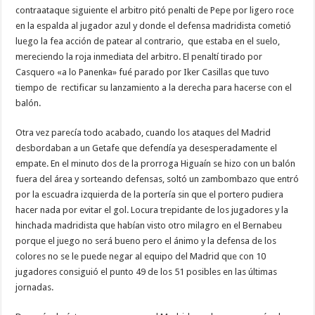
contraataque siguiente el arbitro pitó penalti de Pepe por ligero roce
en la espalda al jugador azul y donde el defensa madridista cometió
luego la fea acción de patear al contrario, que estaba en el suelo,
mereciendo la roja inmediata del arbitro. El penaltí tirado por
Casquero «a lo Panenka» fué parado por Iker Casillas que tuvo
tiempo de rectificar su lanzamiento a la derecha para hacerse con el
balón.
Otra vez parecía todo acabado, cuando los ataques del Madrid
desbordaban a un Getafe que defendía ya desesperadamente el
empate. En el minuto dos de la prorroga Higuaín se hizo con un balón
fuera del área y sorteando defensas, soltó un zambombazo que entró
por la escuadra izquierda de la portería sin que el portero pudiera
hacer nada por evitar el gol. Locura trepidante de los jugadores y la
hinchada madridista que habían visto otro milagro en el Bernabeu
porque el juego no será bueno pero el ánimo y la defensa de los
colores no se le puede negar al equipo del Madrid que con 10
jugadores consiguió el punto 49 de los 51 posibles en las últimas
jornadas.