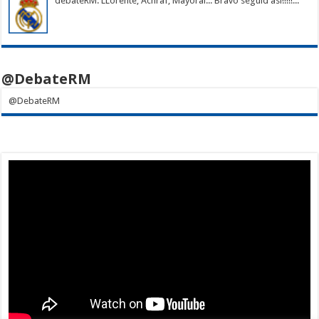
debateRM
: LLorente, Achraf, Mayoral... Bravo seguid así!!!!!...
@DebateRM
@DebateRM