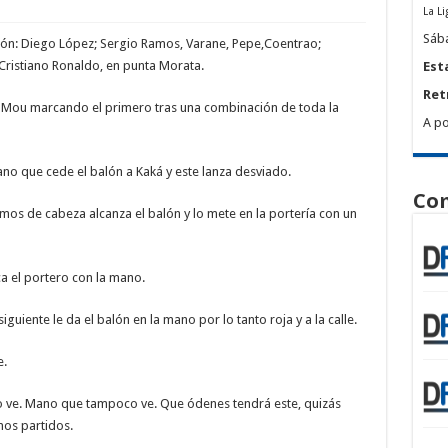
La Li
Sába
ación: Diego López; Sergio Ramos, Varane, Pepe,Coentrao;
 Cristiano Ronaldo, en punta Morata.
Est
Ret
 de Mou marcando el primero tras una combinación de toda la
A po
ano que cede el balón a Kaká y este lanza desviado.
Com
Ramos de cabeza alcanza el balón y lo mete en la portería con un
a el portero con la mano.
iguiente le da el balón en la mano por lo tanto roja y a la calle.
e.
no lo ve. Mano que tampoco ve. Que ódenes tendrá este, quizás
mos partidos.