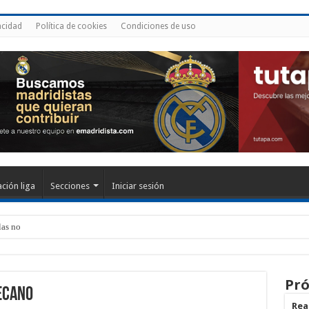
acidad
Política de cookies
Condiciones de uso
ación liga
Secciones
Iniciar sesión
las notas de los
Pró
lecano
Real