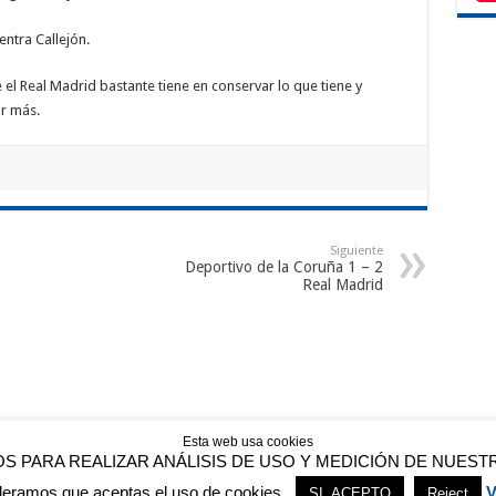
entra Callejón.
l Real Madrid bastante tiene en conservar lo que tiene y
r más.
Siguiente
Deportivo de la Coruña 1 – 2
Real Madrid
Esta web usa cookies
OS PARA REALIZAR ANÁLISIS DE USO Y MEDICIÓN DE NUES
Línea de tiempo del Real Madrid
deramos que aceptas el uso de cookies.
V
SI, ACEPTO
Reject