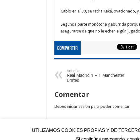
Cabio en el 33, se retira Kaká, ovacionado, y 
Segunda parte monótona y aburrida porque e
asegurarse de que no le echen algún jugado
Compartir
Anterior
Real Madrid 1 – 1 Manchester
United
Comentar
Debes
iniciar sesión
para poder comentar
UTILIZAMOS COOKIES PROPIAS Y DE TERCER
©
DebateRM
2009 - 2026 |
Autores de DebateRM
|
Si continúas navegando, consi