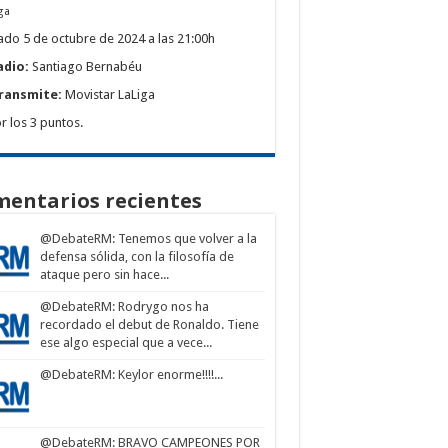
ga
do 5 de octubre de 2024 a las 21:00h
adio:
Santiago Bernabéu
ransmite:
Movistar LaLiga
r los 3 puntos.
entarios recientes
@DebateRM
: Tenemos que volver a la
defensa sólida, con la filosofía de
ataque pero sin hace...
@DebateRM
: Rodrygo nos ha
recordado el debut de Ronaldo. Tiene
ese algo especial que a vece...
@DebateRM
: Keylor enorme!!!!...
@DebateRM
: BRAVO CAMPEONES POR