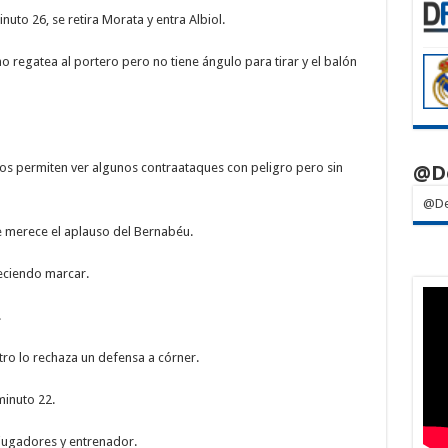
uto 26, se retira Morata y entra Albiol.
no regatea al portero pero no tiene ángulo para tirar y el balón
@D
os permiten ver algunos contraataques con peligro pero sin
@De
e merece el aplauso del Bernabéu.
eciendo marcar.
.
ro lo rechaza un defensa a córner.
minuto 22.
a jugadores y entrenador.