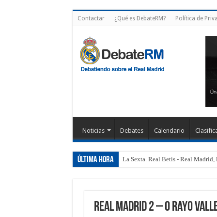
Contactar
¿Qué es DebateRM?
Política de Priv
Noticias
Debates
Calendario
Clasific
Última hora
La Sexta. Real Betis - Real Madrid, 
Real Madrid 2 – 0 Rayo Val