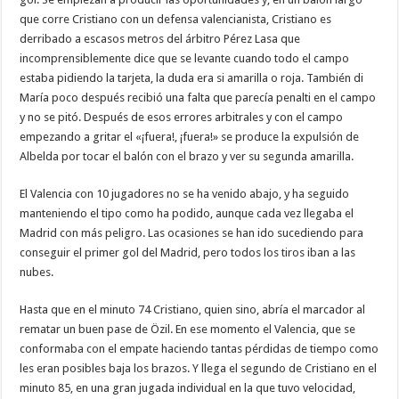
que corre Cristiano con un defensa valencianista, Cristiano es
derribado a escasos metros del árbitro Pérez Lasa que
incomprensiblemente dice que se levante cuando todo el campo
estaba pidiendo la tarjeta, la duda era si amarilla o roja. También di
María poco después recibió una falta que parecía penalti en el campo
y no se pitó. Después de esos errores arbitrales y con el campo
empezando a gritar el «¡fuera!, ¡fuera!» se produce la expulsión de
Albelda por tocar el balón con el brazo y ver su segunda amarilla.
El Valencia con 10 jugadores no se ha venido abajo, y ha seguido
manteniendo el tipo como ha podido, aunque cada vez llegaba el
Madrid con más peligro. Las ocasiones se han ido sucediendo para
conseguir el primer gol del Madrid, pero todos los tiros iban a las
nubes.
Hasta que en el minuto 74 Cristiano, quien sino, abría el marcador al
rematar un buen pase de Özil. En ese momento el Valencia, que se
conformaba con el empate haciendo tantas pérdidas de tiempo como
les eran posibles baja los brazos. Y llega el segundo de Cristiano en el
minuto 85, en una gran jugada individual en la que tuvo velocidad,