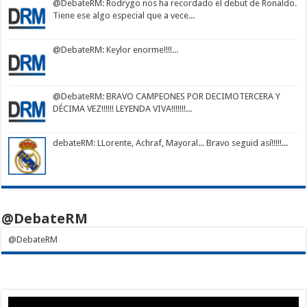
@DebateRM
: Rodrygo nos ha recordado el debut de Ronaldo.
Tiene ese algo especial que a vece...
@DebateRM
: Keylor enorme!!!!...
@DebateRM
: BRAVO CAMPEONES POR DECIMOTERCERA Y
DÉCIMA VEZ!!!!!! LEYENDA VIVA!!!!!!!...
debateRM
: LLorente, Achraf, Mayoral... Bravo seguid así!!!!!...
@DebateRM
@DebateRM