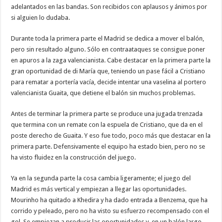
adelantados en las bandas. Son recibidos con aplausos y ánimos por
si alguien lo dudaba.
Durante toda la primera parte el Madrid se dedica a mover el balón,
pero sin resultado alguno. Sólo en contraataques se consigue poner
en apuros a la zaga valencianista. Cabe destacar en la primera parte la
gran oportunidad de di María que, teniendo un pase fácil a Cristiano
para rematar a portería vacía, decide intentar una vaselina al portero
valencianista Guaita, que detiene el balón sin muchos problemas.
Antes de terminar la primera parte se produce una jugada trenzada
que termina con un remate con la espuela de Cristiano, que da en el
poste derecho de Guaita. Y eso fue todo, poco más que destacar en la
primera parte. Defensivamente el equipo ha estado bien, pero no se
ha visto fluidez en la construcción del juego.
Ya en la segunda parte la cosa cambia ligeramente; el juego del
Madrid es más vertical y empiezan a llegar las oportunidades.
Mourinho ha quitado a Khedira y ha dado entrada a Benzema, que ha
corrido y peleado, pero no ha visto su esfuerzo recompensado con el
gol. Se empiezan a producir las oportunidades y, en un balón largo