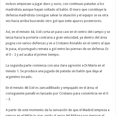
incluso empiezan a jugar duro y sucio, con continuas patadas a los
madridista aunque hayan soltado el balón. El muro que constituye la
defensa madridista consigue salvar la situación y el equipo se va otra
vez hacia arriba buscando otro gol que evite apuros posteriores.
Así, en el minuto 44, Ozil corta un pase casi en el centro del campo y se
lanza hacia la portería contraria a gran velocidad, ya dentro del área
pugna con varios defensas y ve a Cristiano Ronaldo en el centro al que
le pasa, el portugués remata a gol entre las piernas de un defensa. Es
el 0 – 2 y así acaba el primer tiempo.
La segunda parte comienza con una clara agresión a Di María en el
minuto 1. Se produce una jugada de patada sin balón que deja al
argentino tocado.
En el minuto 48 Ozil es zancadilleado y empujado en el área, el
consiguiente penalti es lanzado por Cristiano para convertirse en el 0
– 3.
A partir de este momento da la sensación de que el Madrid empieza a
pensar en el Milán lo que, unido al ansia del Málaga por mejorar el