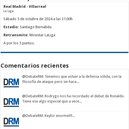
Real Madrid - Villarreal
La Liga
Sábado 5 de octubre de 2024 a las 21:00h
Estadio:
Santiago Bernabéu
Retransmite:
Movistar LaLiga
A por los 3 puntos.
Comentarios recientes
@DebateRM
: Tenemos que volver a la defensa sólida, con la
filosofía de ataque pero sin hace...
@DebateRM
: Rodrygo nos ha recordado el debut de Ronaldo.
Tiene ese algo especial que a vece...
@DebateRM
: Keylor enorme!!!!...