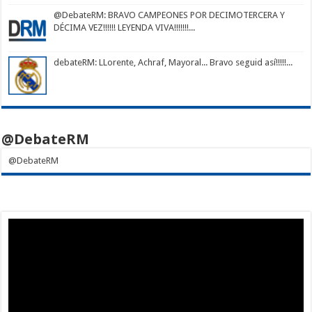
@DebateRM
: BRAVO CAMPEONES POR DECIMOTERCERA Y
DÉCIMA VEZ!!!!!! LEYENDA VIVA!!!!!!!...
debateRM
: LLorente, Achraf, Mayoral... Bravo seguid así!!!!!...
@DebateRM
@DebateRM