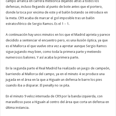
campo arranca en carrera meteórica dejando atrás a todos los
defensas, incluso llegando al punto de bote antes que el portero,
donde la toca por encima de este y el balón botando se introduce en
la meta. CR9 acaba de marcar el gol imposible tras un balón
estratosférico de Sergio Ramos. Es el 1 – 1.
A continuación hay unos minutos en los que el Madrid aprieta y parece
decidido a sentenciar el encuentro pero, es una ilusión óptica, ya que
es el Mallorca el que vuelve otra vez a apretar aunque Sergio Ramos
sigue jugando muy bien, como toda la primera parte y metiendo
numerosos balones. Y así acaba la primera parte.
En la segunda parte el Real Madrid ha realizado un juego de campeón,
barriendo al Mallorca del campo, ya en el minuto 4 se produce una
jugada en el área en la que a Higuaín un defensa le barre los pies
cuando iba a disparar. El penalty no se pita.
En el minuto 9 veloz internada de CR9 por la banda izquierda, con
maravilloso pase a Higuaín al centro del área que corta un defensa en
última instancia.