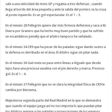
sale a una velocidad de moto GP y regatea a tres defensas , cuando
llega al borde del área pequeña y ante la salida del portero se la cruza
al poste izquierdo. Es un gol espectacular. Es el 1 – 3.
En el minuto 28 Pellegrini quiere dar más firmeza defensiva y saca a M.
Diarra por Granero que ha hecho muy buen partido y que ha sufrido
un escandaloso penalty que el arbitro tampoco ha señalado.
En el minuto 34 CR9 que ha pesar de las patadas sigue dando sustos a
la defensa es derribado en el área. El árbitro sigue sin pitar nada.
En el minuto 36 Guti mete un pase entre líneas a Higuaín que desde
lejos hace una preciosa vaselina con el pie derecho y marca. Precioso
gol. Es el 1 – 4.
En el minuto 37 Pellegrini que no ve clara la integridad física de CR9 le
cambia por Benzema.
Majestuosa segunda parte del Real Madrid en la que se demuestra
que cuando el equipo juega así no nos importa lo que puedan pitar
los árbitros aunque si las patadas y provocaciones de los equipos