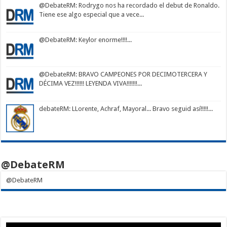
@DebateRM
: Rodrygo nos ha recordado el debut de Ronaldo.
Tiene ese algo especial que a vece...
@DebateRM
: Keylor enorme!!!!...
@DebateRM
: BRAVO CAMPEONES POR DECIMOTERCERA Y
DÉCIMA VEZ!!!!!! LEYENDA VIVA!!!!!!!...
debateRM
: LLorente, Achraf, Mayoral... Bravo seguid así!!!!!...
@DebateRM
@DebateRM