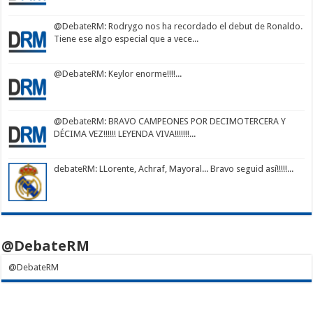
@DebateRM
: Rodrygo nos ha recordado el debut de Ronaldo.
Tiene ese algo especial que a vece...
@DebateRM
: Keylor enorme!!!!...
@DebateRM
: BRAVO CAMPEONES POR DECIMOTERCERA Y
DÉCIMA VEZ!!!!!! LEYENDA VIVA!!!!!!!...
debateRM
: LLorente, Achraf, Mayoral... Bravo seguid así!!!!!...
@DebateRM
@DebateRM