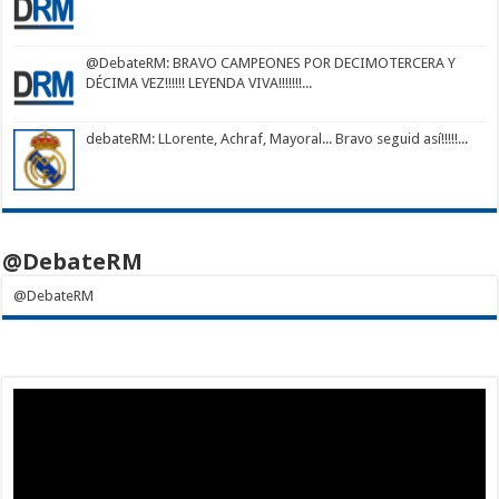
@DebateRM
: BRAVO CAMPEONES POR DECIMOTERCERA Y
DÉCIMA VEZ!!!!!! LEYENDA VIVA!!!!!!!...
debateRM
: LLorente, Achraf, Mayoral... Bravo seguid así!!!!!...
@DebateRM
@DebateRM