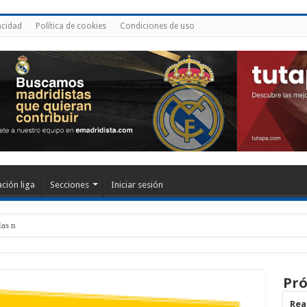
acidad
Política de cookies
Condiciones de uso
ación liga
Secciones
Iniciar sesión
las notas de los jugado
Pró
Real