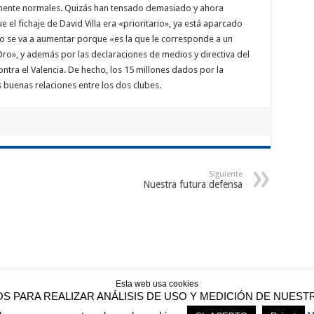
amente normales. Quizás han tensado demasiado y ahora
el fichaje de David Villa era «prioritario», ya está aparcado
no se va a aumentar porque «es la que le corresponde a un
 Oro», y además por las declaraciones de medios y directiva del
ontra el Valencia. De hecho, los 15 millones dados por la
s buenas relaciones entre los dos clubes.
Siguiente
Nuestra futura defensa
Esta web usa cookies
OS PARA REALIZAR ANÁLISIS DE USO Y MEDICIÓN DE NUES
Línea de tiempo del Real Madrid