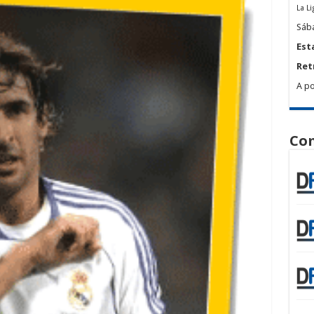
La Li
Sába
Est
Ret
A po
Com