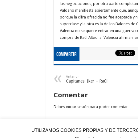
las negociaciones, por otra parte complet
Valdano manifiesta abiertamente que, aunque 
porque la cifra ofrecida no fue aceptada y 
superclase y la otra es la de los Balones de
Valencia no se quiere entrar en una guerra c
compra de Raúl Albiol al Valencia afirman la
Compartir
Anterior
Capitanes. Iker – Raúl
Comentar
Debes
iniciar sesión
para poder comentar
UTILIZAMOS COOKIES PROPIAS Y DE TERCER
©
DebateRM
2009 - 2026 |
Autores de DebateRM
|