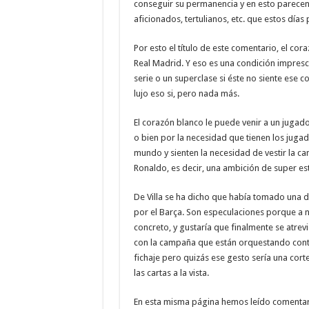
conseguir su permanencia y en esto parecen 
aficionados, tertulianos, etc. que estos días
Por esto el título de este comentario, el co
Real Madrid. Y eso es una condición impresci
serie o un superclase si éste no siente ese co
lujo eso si, pero nada más.
El corazón blanco le puede venir a un juga
o bien por la necesidad que tienen los jugad
mundo y sienten la necesidad de vestir la c
Ronaldo, es decir, una ambición de super est
De Villa se ha dicho que había tomado una d
por el Barça. Son especulaciones porque a n
concreto, y gustaría que finalmente se atre
con la campaña que están orquestando contra
fichaje pero quizás ese gesto sería una cort
las cartas a la vista.
En esta misma página hemos leído comentario