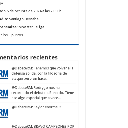
ga
do 5 de octubre de 2024 a las 21:00h
adio:
Santiago Bernabéu
ransmite:
Movistar LaLiga
r los 3 puntos.
entarios recientes
@DebateRM
: Tenemos que volver a la
defensa sólida, con la filosofía de
ataque pero sin hace...
@DebateRM
: Rodrygo nos ha
recordado el debut de Ronaldo. Tiene
ese algo especial que a vece...
@DebateRM
: Keylor enorme!!!!...
@DebateRM
: BRAVO CAMPEONES POR