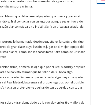
estar de acuerdo todos los comentaristas, periodístas,
 pontifican sobre el tema.
razón blanco que debe tener el jugador que quiera jugar en el
ndible. Si al contactar con un jugador aunque sea un fuera de
razón blanco más vale no insistir. Sería un triste asalariado, de
dor porque lo ha mamado desde pequeño en la cantera del club
ores de gran clase, cuya ilusión es jugar en el mejor equipo del
amiseta blanca, como son los casos tanto Kaká como de Cristiano
rella.
ecisión firme, primero se dijo que por el Real Madrid y después
adie se ha visto afirmar que ha salido de su boca algo
viera a indicarlo. Sabemos que sería pedir algo muy arriesgado
 el Real Madrid, la prensa y el propio jugador, por el posible
esía hacia un pretendiente que ha ido tan de verdad con todas
s sobre «tirar demasiado de la cuerda» en los tira y afloja de