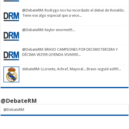
@DebateRM
: Rodrygo nos ha recordado el debut de Ronaldo.
Tiene ese algo especial que a vece...
@DebateRM
: Keylor enorme!!!!...
@DebateRM
: BRAVO CAMPEONES POR DECIMOTERCERA Y
DÉCIMA VEZ!!!!!! LEYENDA VIVA!!!!!!!...
debateRM
: LLorente, Achraf, Mayoral... Bravo seguid así!!!!!...
@DebateRM
@DebateRM