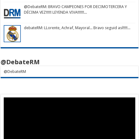
@DebateRM
: BRAVO CAMPEONES POR DECIMOTERCERA Y
DÉCIMA VEZ!!!!!! LEYENDA VIVA!!!!!!!...
debateRM
: LLorente, Achraf, Mayoral... Bravo seguid así!!!!!...
@DebateRM
@DebateRM