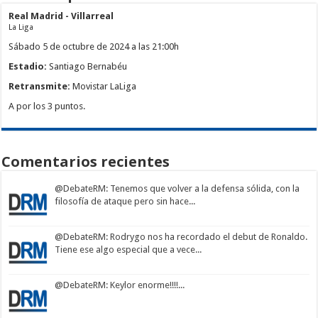
Real Madrid - Villarreal
La Liga
Sábado 5 de octubre de 2024 a las 21:00h
Estadio:
Santiago Bernabéu
Retransmite:
Movistar LaLiga
A por los 3 puntos.
Comentarios recientes
@DebateRM
: Tenemos que volver a la defensa sólida, con la
filosofía de ataque pero sin hace...
@DebateRM
: Rodrygo nos ha recordado el debut de Ronaldo.
Tiene ese algo especial que a vece...
@DebateRM
: Keylor enorme!!!!...