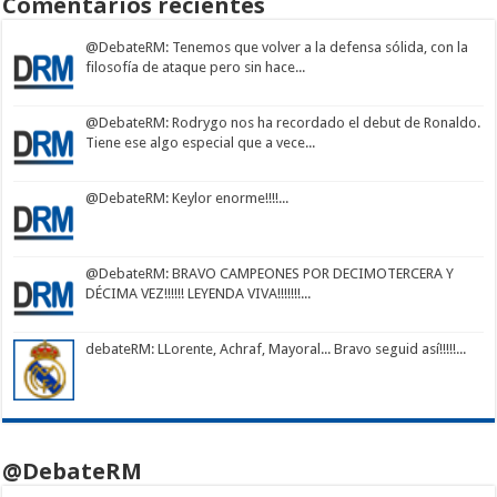
Comentarios recientes
@DebateRM
: Tenemos que volver a la defensa sólida, con la
filosofía de ataque pero sin hace...
@DebateRM
: Rodrygo nos ha recordado el debut de Ronaldo.
Tiene ese algo especial que a vece...
@DebateRM
: Keylor enorme!!!!...
@DebateRM
: BRAVO CAMPEONES POR DECIMOTERCERA Y
DÉCIMA VEZ!!!!!! LEYENDA VIVA!!!!!!!...
debateRM
: LLorente, Achraf, Mayoral... Bravo seguid así!!!!!...
@DebateRM