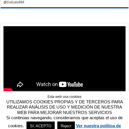
@DebateRM
Esta web usa cookies
UTILIZAMOS COOKIES PROPIAS Y DE TERCEROS PARA
REALIZAR ANÁLISIS DE USO Y MEDICIÓN DE NUESTRA
WEB PARA MEJORAR NUESTROS SERVICIOS
Si continúas navegando, consideramos que aceptas el uso de
Contactar
cookies.
Ver nuestra política de
SI, ACEPTO
Reject
©
DebateRM
2009 - 2026 |
Autores de DebateRM
|
Línea de tiempo del Real