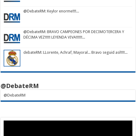
@DebateRM
: Keylor enorme!!!!...
@DebateRM
: BRAVO CAMPEONES POR DECIMOTERCERA Y
DÉCIMA VEZ!!!!!! LEYENDA VIVA!!!!!!!...
debateRM
: LLorente, Achraf, Mayoral... Bravo seguid así!!!!!...
@DebateRM
@DebateRM