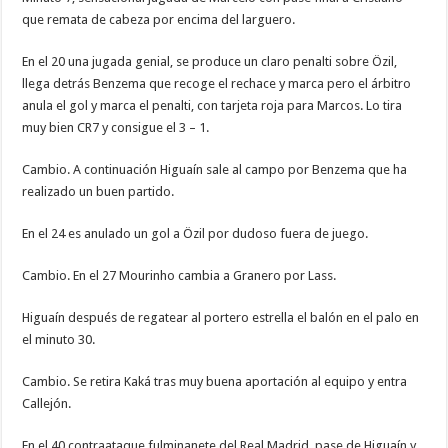
que remata de cabeza por encima del larguero.
En el 20 una jugada genial, se produce un claro penalti sobre Özil,
llega detrás Benzema que recoge el rechace y marca pero el árbitro
anula el gol y marca el penalti, con tarjeta roja para Marcos. Lo tira
muy bien CR7 y consigue el 3 – 1.
Cambio. A continuación Higuaín sale al campo por Benzema que ha
realizado un buen partido.
En el 24 es anulado un gol a Özil por dudoso fuera de juego.
Cambio. En el 27 Mourinho cambia a Granero por Lass.
Higuaín después de regatear al portero estrella el balón en el palo en
el minuto 30.
Cambio. Se retira Kaká tras muy buena aportación al equipo y entra
Callejón.
En el 40 contraataque fulminanete del Real Madrid, pase de Higuaín y