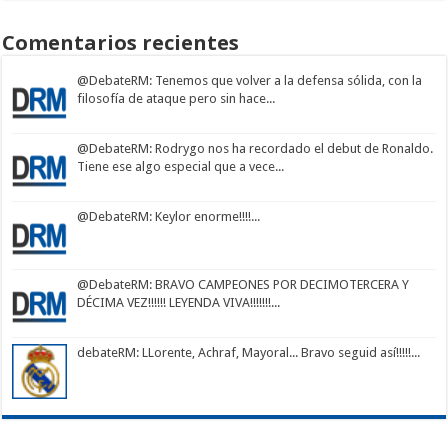
Comentarios recientes
@DebateRM
: Tenemos que volver a la defensa sólida, con la
filosofía de ataque pero sin hace...
@DebateRM
: Rodrygo nos ha recordado el debut de Ronaldo.
Tiene ese algo especial que a vece...
@DebateRM
: Keylor enorme!!!!...
@DebateRM
: BRAVO CAMPEONES POR DECIMOTERCERA Y
DÉCIMA VEZ!!!!!! LEYENDA VIVA!!!!!!!...
debateRM
: LLorente, Achraf, Mayoral... Bravo seguid así!!!!!...