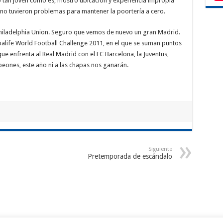
 tan joven como es, mostró ubicación y experiencia impropia
s no tuvieron problemas para mantener la poortería a cero.
hiladelphia Union. Seguro que vemos de nuevo un gran Madrid.
balife World Football Challenge 2011, en el que se suman puntos
ue enfrenta al Real Madrid con el FC Barcelona, la Juventus,
ones, este año ni a las chapas nos ganarán.
Siguiente
Pretemporada de escándalo