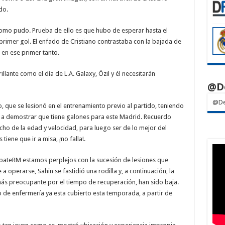
do.
como pudo. Prueba de ello es que hubo de esperar hasta el
primer gol. El enfado de Cristiano contrastaba con la bajada de
en ese primer tanto.
llante como el día de L.A. Galaxy, Özil y él necesitarán
@D
@De
, que se lesionó en el entrenamiento previo al partido, teniendo
ó a demostrar que tiene galones para este Madrid. Recuerdo
ho de la edad y velocidad, para luego ser de lo mejor del
iene que ir a misa, ¡no falla!.
ebateRM estamos perplejos con la sucesión de lesiones que
a operarse, Sahin se fastidió una rodilla y, a continuación, la
más preocupante por el tiempo de recuperación, han sido baja.
de enfermería ya esta cubierto esta temporada, a partir de