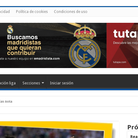
acidad
Política de cookies
Condiciones de uso
ación liga
Secciones
Iniciar sesión
las notas de los jugado
Pró
Real