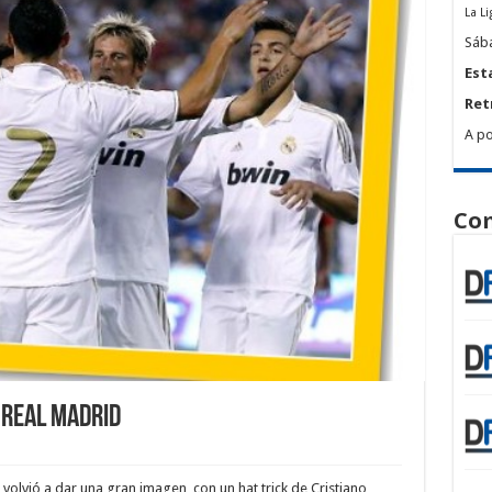
La Li
Sába
Est
Ret
A po
Com
 Real Madrid
volvió a dar una gran imagen, con un hat trick de Cristiano