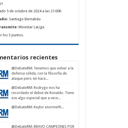
ga
do 5 de octubre de 2024 a las 21:00h
adio:
Santiago Bernabéu
ransmite:
Movistar LaLiga
r los 3 puntos.
entarios recientes
@DebateRM
: Tenemos que volver a la
defensa sólida, con la filosofía de
ataque pero sin hace...
@DebateRM
: Rodrygo nos ha
recordado el debut de Ronaldo. Tiene
ese algo especial que a vece...
@DebateRM
: Keylor enorme!!!!...
@DebateRM
: BRAVO CAMPEONES POR